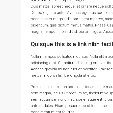
a text link
libero tempus congue.
Duis mattis laoreet neque, et ornare neque solli
Donec et justo ante. Vivamus egestas sodales 
penatibus et magnis dis parturient montes, nascet
bibendum, quis dictum metus mattis. Phasellus p
magna, tempor in blandit id, porta in ligula. Aliq
Quisque this is a link nibh fac
Nullam tempus sollicitudin cursus. Nulla elit maur
adipiscing erat. Curabitur adipiscing erat vel 
Aenean gravida mi non aliquet porttitor. Praese
metus, in convallis libero ligula ut eros.
Proin suscipit, ex non sodales aliquam, ante maur
sem magna, iaculis ut pretium ac, tincidunt vel
sem accumsan nunc, nec scelerisque elit turpis e
ante sodales. Etiam posuere leo ut leo laoreet, a g
condimentum est feugiat.