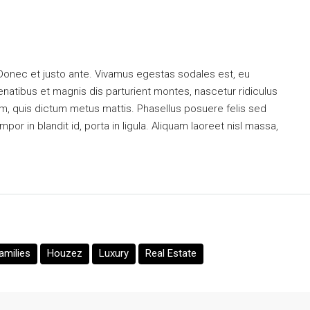
 Donec et justo ante. Vivamus egestas sodales est, eu
atibus et magnis dis parturient montes, nascetur ridiculus
dum, quis dictum metus mattis. Phasellus posuere felis sed
or in blandit id, porta in ligula. Aliquam laoreet nisl massa,
amilies
Houzez
Luxury
Real Estate