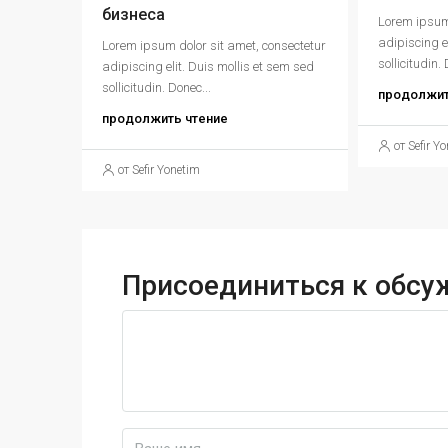
бизнеса
Lorem ipsum 
adipiscing e
Lorem ipsum dolor sit amet, consectetur
sollicitudin. 
adipiscing elit. Duis mollis et sem sed
sollicitudin. Donec...
продолжит
продолжить чтение
от Sefir Y
от Sefir Yonetim
Присоединиться к обс