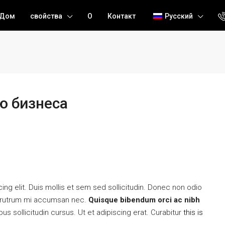
Дом
свойства
О
Контакт
Русский
ю бизнеса
ng elit. Duis mollis et sem sed sollicitudin. Donec non odio
is rutrum mi accumsan nec.
Quisque bibendum orci ac nibh
s sollicitudin cursus. Ut et adipiscing erat. Curabitur
this is