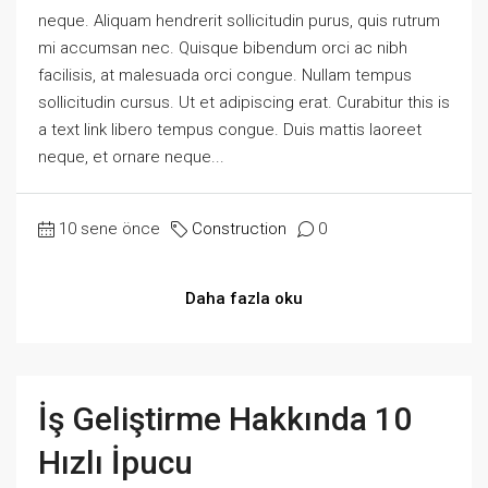
neque. Aliquam hendrerit sollicitudin purus, quis rutrum
mi accumsan nec. Quisque bibendum orci ac nibh
facilisis, at malesuada orci congue. Nullam tempus
sollicitudin cursus. Ut et adipiscing erat. Curabitur this is
a text link libero tempus congue. Duis mattis laoreet
neque, et ornare neque...
10 sene önce
Construction
0
Daha fazla oku
İş Geliştirme Hakkında 10
Hızlı İpucu