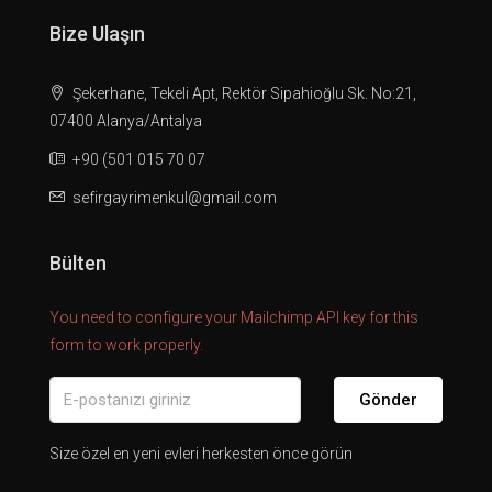
Bize Ulaşın
Şekerhane, Tekeli Apt, Rektör Sipahioğlu Sk. No:21,
07400 Alanya/Antalya
+90 (501 015 70 07
sefirgayrimenkul@gmail.com
Bülten
You need to configure your Mailchimp API key for this
form to work properly.
Gönder
Size özel en yeni evleri herkesten önce görün