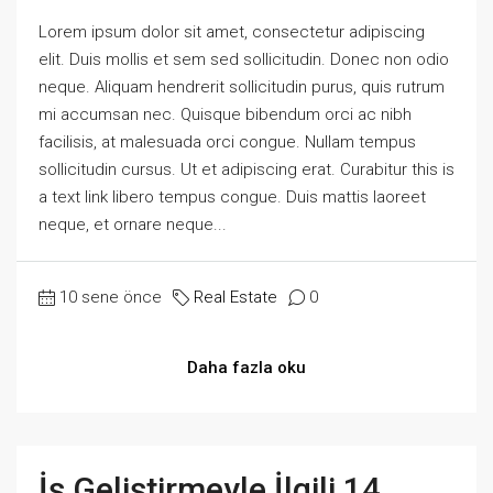
Lorem ipsum dolor sit amet, consectetur adipiscing
elit. Duis mollis et sem sed sollicitudin. Donec non odio
neque. Aliquam hendrerit sollicitudin purus, quis rutrum
mi accumsan nec. Quisque bibendum orci ac nibh
facilisis, at malesuada orci congue. Nullam tempus
sollicitudin cursus. Ut et adipiscing erat. Curabitur this is
a text link libero tempus congue. Duis mattis laoreet
neque, et ornare neque...
10 sene önce
Real Estate
0
Daha fazla oku
İş Geliştirmeyle İlgili 14